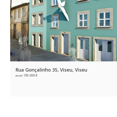
Rua Gonçalinho 35, Viseu, Viseu
195.000 €
desde