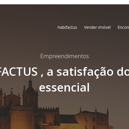
Habifactus
Vender imóvel
Encon
Empreendimentos
CTUS , a satisfação do
essencial