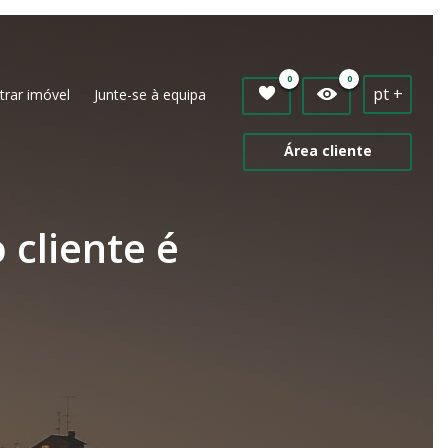
0
0
pt +
trar imóvel
Junte-se à equipa
Área cliente
 cliente é