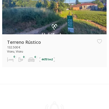
Terreno Rústico
132.500 €
Viseu, Viseu
44751m2