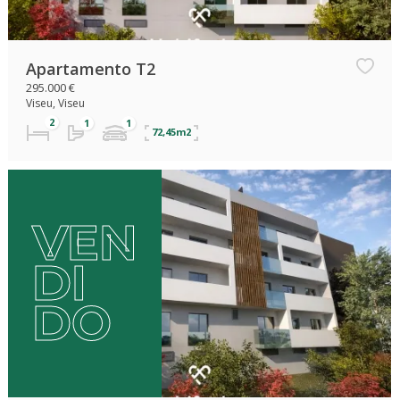
Apartamento T2
295.000 €
Viseu, Viseu
72,45m2
VEN
DI
DO