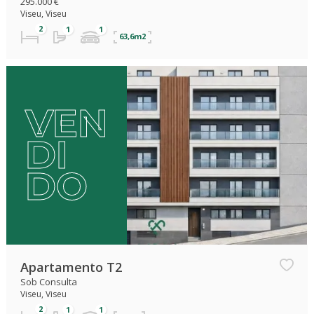
295.000 €
Viseu, Viseu
63,6m2
VEN
DI
DO
Apartamento T2
Sob Consulta
Viseu, Viseu