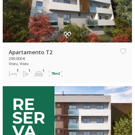
Apartamento T2
290.000 €
Viseu, Viseu
78m2
RE
SER
VA