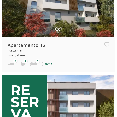
Apartamento T2
290.000 €
Viseu, Viseu
78m2
RE
SER
VA