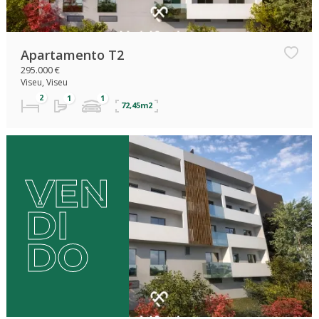
Apartamento T2
295.000 €
Viseu, Viseu
72,45m2
VEN
DI
DO