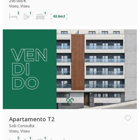
295.000 €
Viseu, Viseu
63,6m2
VEN
DI
DO
Apartamento T2
Sob Consulta
Viseu, Viseu