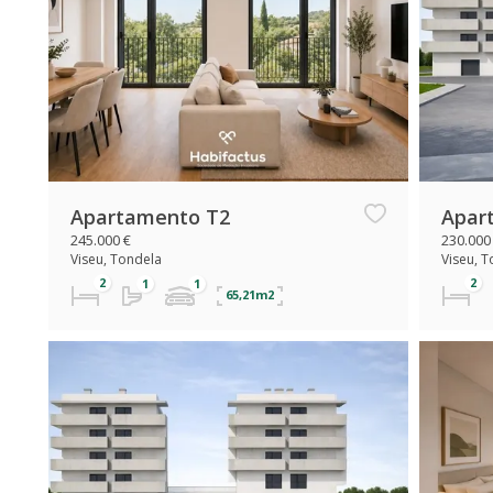
Apartamento T2
Apar
245.000 €
230.000
Viseu, Tondela
Viseu, 
65,21m2