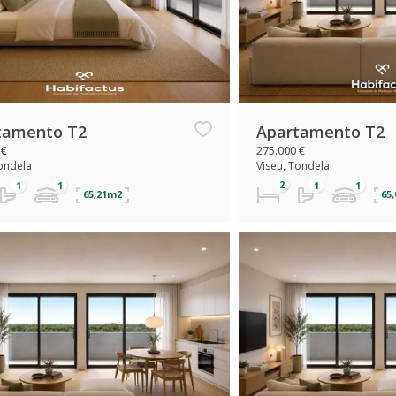
tamento T2
Apartamento T2
 €
275.000 €
Tondela
Viseu, Tondela
65,21m2
65