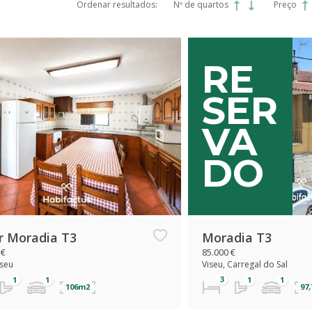
Ordenar resultados:
Nº de quartos
Preço
Exclusivo
RE
SER
VA
DO
r Moradia T3
Moradia T3
 €
85.000 €
iseu
Viseu, Carregal do Sal
106m2
97