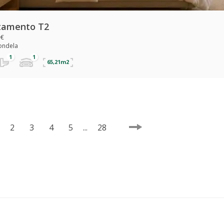
tamento T2
 €
Tondela
65,21m2
2
3
4
5
...
28