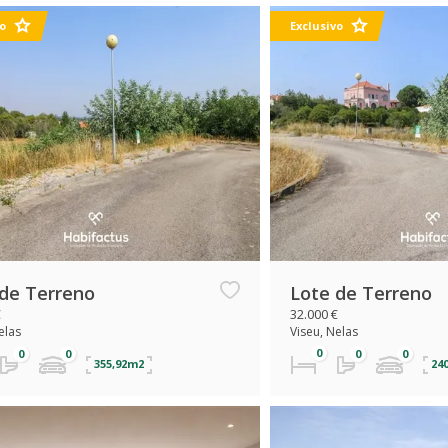
o
Exclusivo
 de Terreno
Lote de Terreno
€
32.000 €
elas
Viseu, Nelas
355,92m2
24