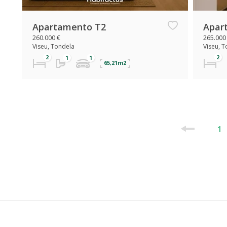
Apartamento T2
Apar
260.000 €
265.000
Viseu, Tondela
Viseu, 
65,21m2
1