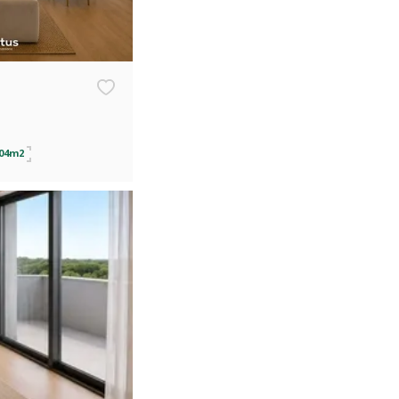
,04m2