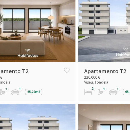
tamento T2
Apartamento T2
 €
230.000 €
Tondela
Viseu, Tondela
65,22m2
65