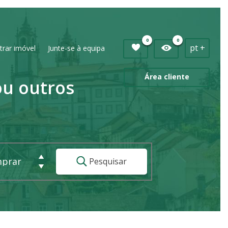
0
0
pt +
trar imóvel
Junte-se à equipa
Área cliente
u outros
mprar
Pesquisar