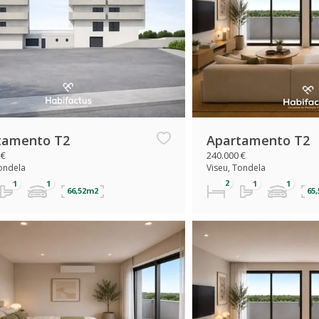
tamento T2
Apartamento T2
 €
240.000 €
Tondela
Viseu, Tondela
66,52m2
65