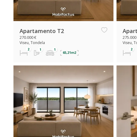
Apartamento T2
Apar
270.000 €
275.000
Viseu, Tondela
Viseu, 
65,21m2