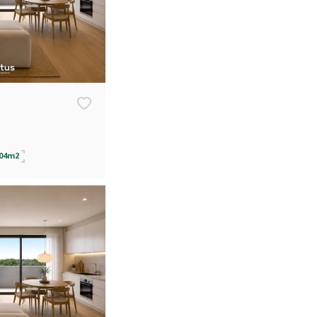
,04m2