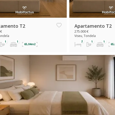
tamento T2
Apartamento T2
 €
275.000 €
Tondela
Viseu, Tondela
65,04m2
65