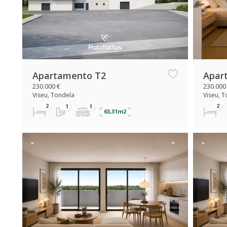
Apartamento T2
Apar
230.000 €
230.000
Viseu, Tondela
Viseu, 
63,31m2