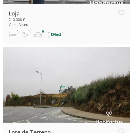
Loja
210.000 €
Viseu, Viseu
136m2
Lote de Terreno