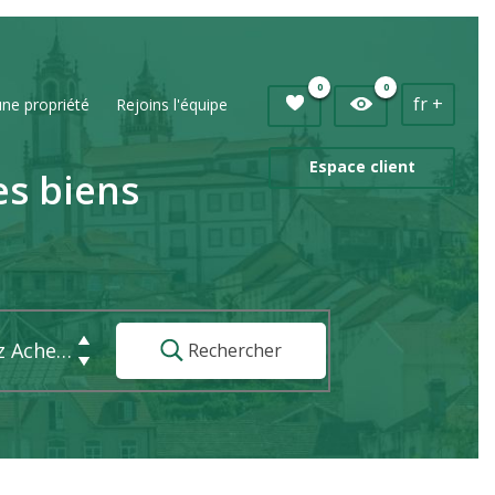
0
0
fr +
une propriété
Rejoins l'équipe
Espace client
es biens
Vous Voulez Acheter
Rechercher