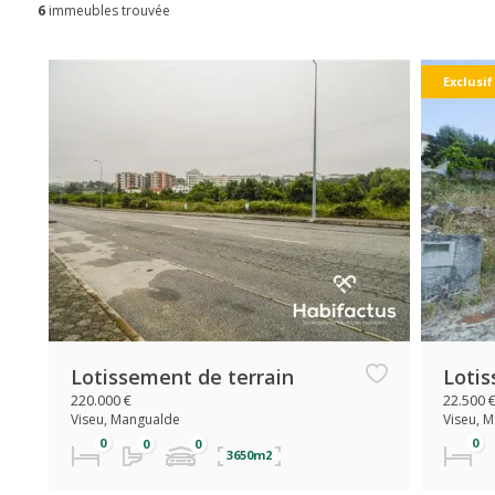
6
immeubles trouvée
Exclusif
Lotissement de terrain
Lotis
220.000 €
22.500 
Viseu, Mangualde
Viseu, 
3650m2