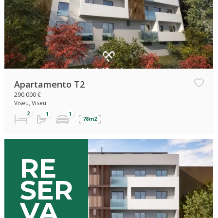
Apartamento T2
290.000 €
Viseu, Viseu
78m2
RE
SER
VA