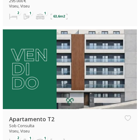
295.000 €
Viseu, Viseu
63,6m2
VEN
DI
DO
Apartamento T2
Sob Consulta
Viseu, Viseu