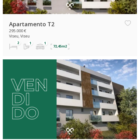
Apartamento T2
295.000 €
Viseu, Viseu
72,45m2
VEN
DI
DO