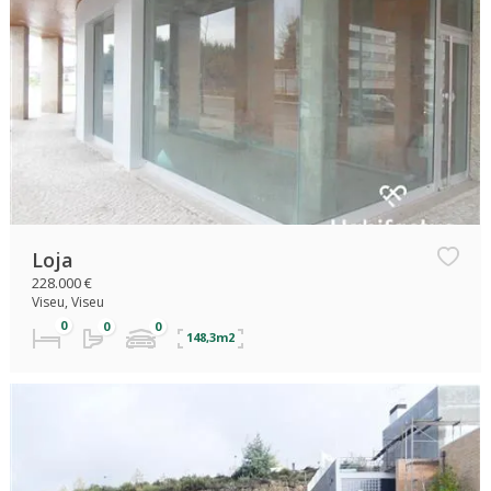
Loja
228.000 €
Viseu, Viseu
148,3m2