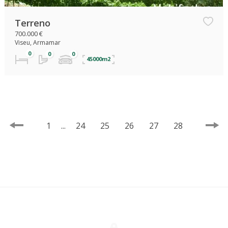
Terreno
700.000 €
Viseu, Armamar
45000m2
1
...
24
25
26
27
28