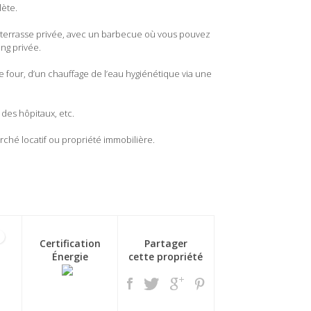
lète.
ite terrasse privée, avec un barbecue où vous pouvez
ing privée.
de four, d’un chauffage de l’eau hygiénétique via une
 des hôpitaux, etc.
rché locatif ou propriété immobilière.
2
Certification
Partager
Énergie
cette propriété