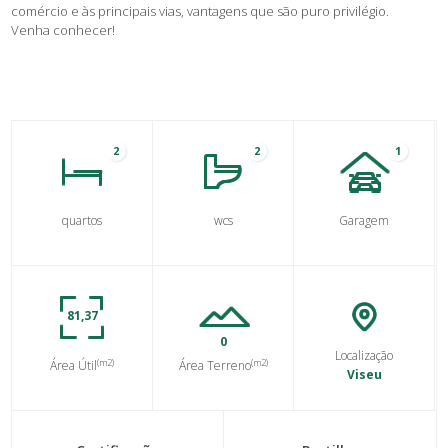
comércio e às principais vias, vantagens que são puro privilégio.
Venha conhecer!
2
2
1
quartos
wcs
Garagem
81,37
0
Localização
(m2)
(m2)
Área Útil
Área Terreno
Viseu