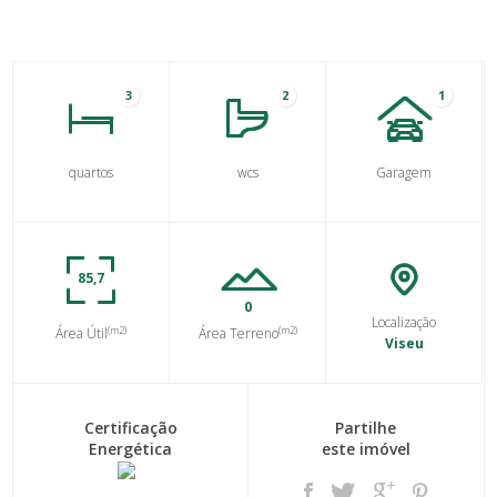
3
2
1
quartos
wcs
Garagem
85,7
0
Localização
(m2)
(m2)
Área Útil
Área Terreno
Viseu
Certificação
Partilhe
Energética
este imóvel