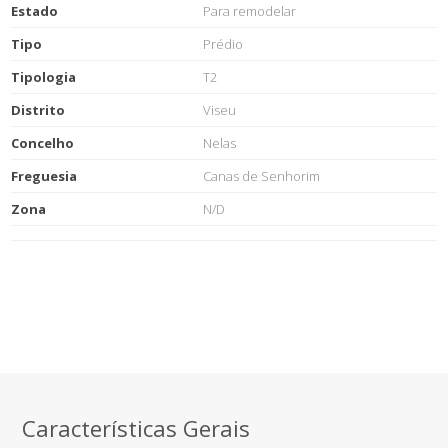
Estado
Para remodelar
Tipo
Prédio
Tipologia
T2
Distrito
Viseu
Concelho
Nelas
Freguesia
Canas de Senhorim
Zona
N/D
Características Gerais