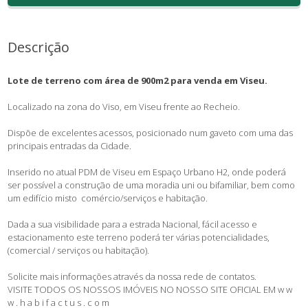
Descrição
Lote de terreno com área de 900m2 para venda em Viseu.
Localizado na zona do Viso, em Viseu frente ao Recheio.
Dispõe de excelentes acessos, posicionado num gaveto com uma das
principais entradas da Cidade.
Inserido no atual PDM de Viseu em Espaço Urbano H2, onde poderá
ser possível a construção de uma moradia uni ou bifamiliar, bem como
um edifício misto comércio/serviços e habitação.
Dada a sua visibilidade para a estrada Nacional, fácil acesso e
estacionamento este terreno poderá ter várias potencialidades,
(comercial / serviços ou habitação).
Solicite mais informações através da nossa rede de contatos.
VISITE TODOS OS NOSSOS IMÓVEIS NO NOSSO SITE OFICIAL EM w w
w . h a b i f a c t u s . c o m