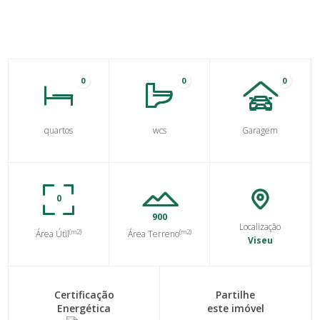
0
0
0
quartos
wcs
Garagem
0
900
Localização
(m2)
(m2)
Área Útil
Área Terreno
Viseu
Certificação
Partilhe
Energética
este imóvel