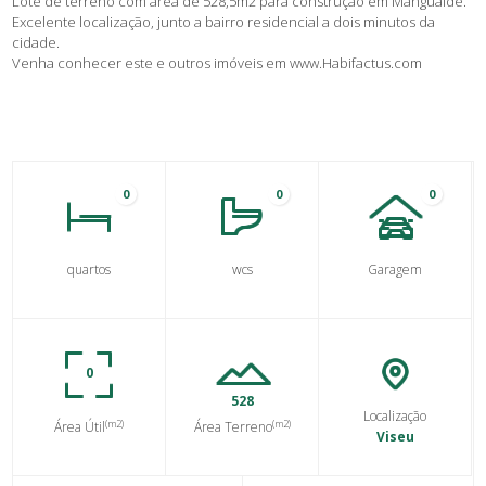
Lote de terreno com área de 528,5m2 para construção em Mangualde.
Excelente localização, junto a bairro residencial a dois minutos da
cidade.
Venha conhecer este e outros imóveis em www.Habifactus.com
0
0
0
quartos
wcs
Garagem
0
528
Localização
(m2)
(m2)
Área Útil
Área Terreno
Viseu