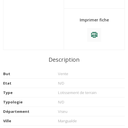
Imprimer fiche
Description
But
Vente
Etat
N/D
Type
Lotissement de terrain
Typologie
N/D
Département
Viseu
Ville
Mangualde