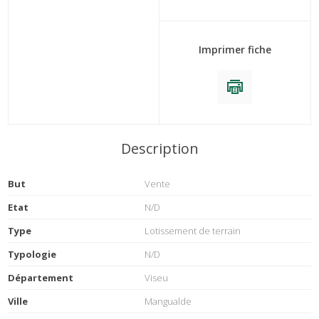
Imprimer fiche
Description
But
Vente
Etat
N/D
Type
Lotissement de terrain
Typologie
N/D
Département
Viseu
Ville
Mangualde