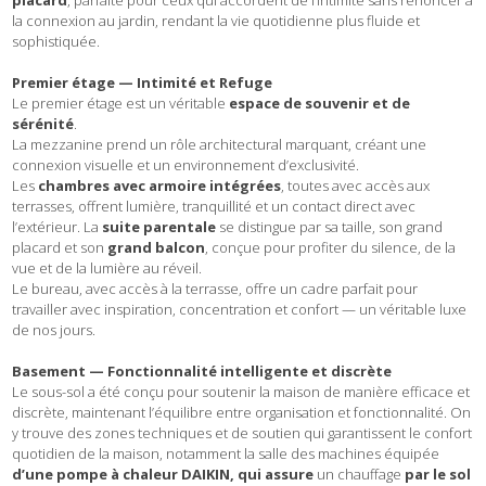
placard
, parfaite pour ceux qui accordent de l’intimité sans renoncer à
la connexion au jardin, rendant la vie quotidienne plus fluide et
sophistiquée.
Premier étage — Intimité et Refuge
Le premier étage est un véritable
espace de souvenir et de
sérénité
.
La mezzanine prend un rôle architectural marquant, créant une
connexion visuelle et un environnement d’exclusivité.
Les
chambres avec armoire intégrées
, toutes avec accès aux
terrasses, offrent lumière, tranquillité et un contact direct avec
l’extérieur. La
suite parentale
se distingue par sa taille, son grand
placard et son
grand balcon
, conçue pour profiter du silence, de la
vue et de la lumière au réveil.
Le bureau, avec accès à la terrasse, offre un cadre parfait pour
travailler avec inspiration, concentration et confort — un véritable luxe
de nos jours.
Basement — Fonctionnalité intelligente et discrète
Le sous-sol a été conçu pour soutenir la maison de manière efficace et
discrète, maintenant l’équilibre entre organisation et fonctionnalité. On
y trouve des zones techniques et de soutien qui garantissent le confort
quotidien de la maison, notamment la salle des machines équipée
d’une pompe à chaleur DAIKIN, qui assure
un chauffage
par le sol