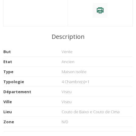
Description
But
Vente
Etat
Ancien
Type
Maison isolée
Typologie
4 Chambre(s)+1
Département
Viseu
Ville
Viseu
Lieu
Couto de Baixo e Couto de Cima
Zone
N/D