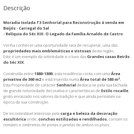
Descrição
Moradia Isolada T3 Senhorial para Reconstrução á venda em
Beijós - Carregal do Sal
- Relíquia do Séc XIX: O Legado da Família Arnaldo de Castro
Venha conhecer uma oportunidade rara de recuperar, uma das
propriedades mais emblemáticas e vistosas
desta região.
Este é um exemplo da sobriedade e o luxo das
Grandes casas Beirãs
do Séc XIX
.
Construída entre
1880-1890
, esta residência conta com uma
Área
privativa de 360 m2
e está inserida numa
Área total de 580 m².
Esta Propriedade de carácter
Senhorial
destaca-se pela sua fachada
de grande notoriedade decorativa e características de
Estilo rocaille
,
gosto enraizado nos valores da tradição e que ainda persistiam na
época da sua construção.
De incontestável interesse pela
carga e beleza da decoração
escultórica
onde,
conchas estilizadas e rendilhados
, coroam os
remates e ombreiras de portas e janelas de ambos os pisos.