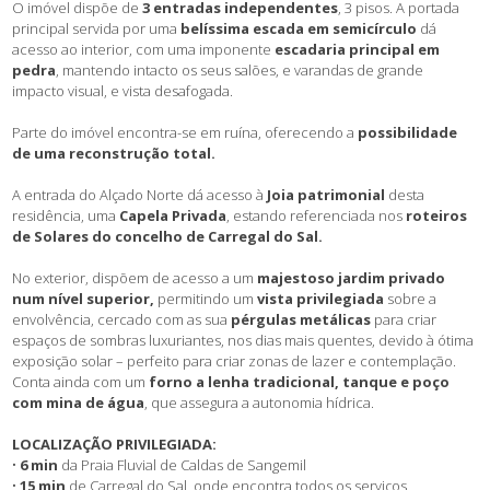
O imóvel dispõe de
3 entradas independentes
, 3 pisos. A portada
principal servida por uma
belíssima escada em semicírculo
dá
acesso ao interior, com uma imponente
escadaria principal em
pedra
, mantendo intacto os seus salões, e varandas de grande
impacto visual, e vista desafogada.
Parte do imóvel encontra-se em ruína, oferecendo a
possibilidade
de uma reconstrução total.
A entrada do Alçado Norte dá acesso à
Joia patrimonial
desta
residência, uma
Capela Privada
, estando referenciada nos
roteiros
de Solares do concelho de Carregal do Sal.
No exterior, dispõem de acesso a um
majestoso jardim privado
num nível superior,
permitindo um
vista privilegiada
sobre a
envolvência, cercado com as sua
pérgulas metálicas
para criar
espaços de sombras luxuriantes, nos dias mais quentes, devido à ótima
exposição solar – perfeito para criar zonas de lazer e contemplação.
Conta ainda com um
forno a lenha tradicional, tanque e poço
com mina de água
, que assegura a autonomia hídrica.
LOCALIZAÇÃO PRIVILEGIADA:
•
6 min
da Praia Fluvial de Caldas de Sangemil
•
15 min
de Carregal do Sal, onde encontra todos os serviços