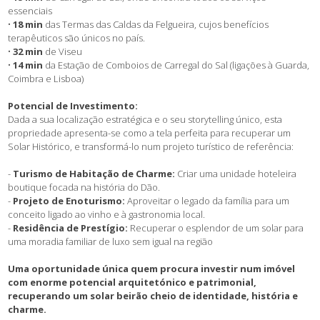
essenciais
•
18 min
das Termas das Caldas da Felgueira, cujos benefícios
terapêuticos são únicos no país.
•
32 min
de Viseu
•
14 min
da Estação de Comboios de Carregal do Sal (ligações à Guarda,
Coimbra e Lisboa)
Potencial de Investimento:
Dada a sua localização estratégica e o seu storytelling único, esta
propriedade apresenta-se como a tela perfeita para recuperar um
Solar Histórico, e transformá-lo num projeto turístico de referência:
-
Turismo de Habitação de Charme:
Criar uma unidade hoteleira
boutique focada na história do Dão.
-
Projeto de Enoturismo:
Aproveitar o legado da família para um
conceito ligado ao vinho e à gastronomia local.
-
Residência de Prestígio:
Recuperar o esplendor de um solar para
uma moradia familiar de luxo sem igual na região
Uma oportunidade única quem procura investir num imóvel
com enorme potencial arquitetónico e patrimonial,
recuperando um solar beirão cheio de identidade, história e
charme.