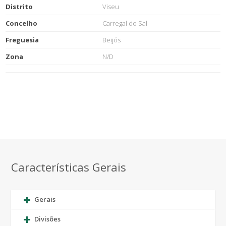
Distrito
Viseu
Concelho
Carregal do Sal
Freguesia
Beijós
Zona
N/D
Características Gerais
Gerais
Divisões