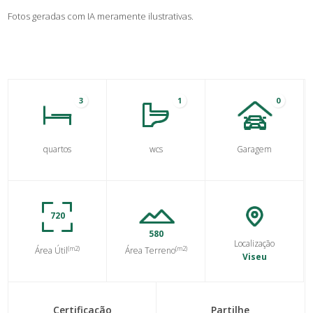
Fotos geradas com IA meramente ilustrativas.
3
1
0
quartos
wcs
Garagem
720
580
Localização
(m2)
(m2)
Área Útil
Área Terreno
Viseu
Certificação
Partilhe