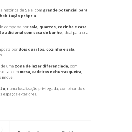
a histórica de Seia, com
grande potencial para
habitação própria
.
ndo composta por
sala, quartos, cozinha e casa
ão adicional com casa de banho
, ideal para criar
mposta por
dois quartos, cozinha e sala
,
o.
ão de uma
zona de lazer diferenciada
, com
 social com
mesa, cadeiras e churrasqueira
,
o imóvel.
ção
, numa localização privilegiada, combinando o
s espaços exteriores.
0