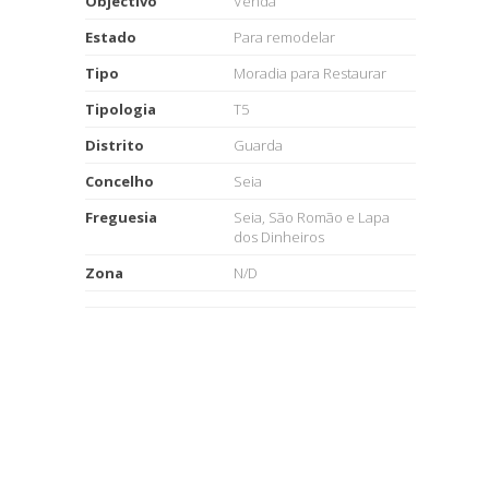
Objectivo
Venda
Estado
Para remodelar
Tipo
Moradia para Restaurar
Tipologia
T5
Distrito
Guarda
Concelho
Seia
Freguesia
Seia, São Romão e Lapa
dos Dinheiros
Zona
N/D