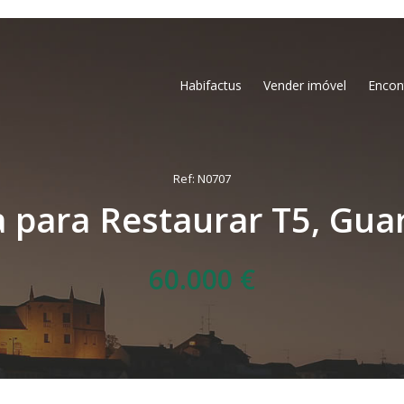
Habifactus
Vender imóvel
Encon
Ref: N0707
 para Restaurar T5, Guar
60.000 €