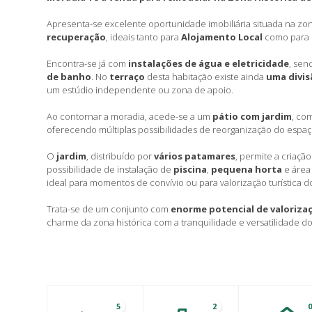
Apresenta-se excelente oportunidade imobiliária situada na zon
recuperação
, ideais tanto para
Alojamento Local
como para
Encontra-se já com
instalações de água e eletricidade
, se
de banho
. No
terraço
desta habitação existe ainda
uma divis
um estúdio independente ou zona de apoio.
Ao contornar a moradia, acede-se a um
pátio com jardim
, co
oferecendo múltiplas possibilidades de reorganização do espaç
O
jardim
, distribuído por
vários patamares
, permite a criaç
possibilidade de instalação de
piscina
,
pequena horta
e área
ideal para momentos de convívio ou para valorização turística d
Trata-se de um conjunto com
enorme potencial de valoriza
charme da zona histórica com a tranquilidade e versatilidade do
5
2