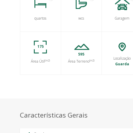
quartos
wcs
Garagem
175
595
Localização
(m2)
(m2)
Área Útil
Área Terreno
Guarda
Características Gerais