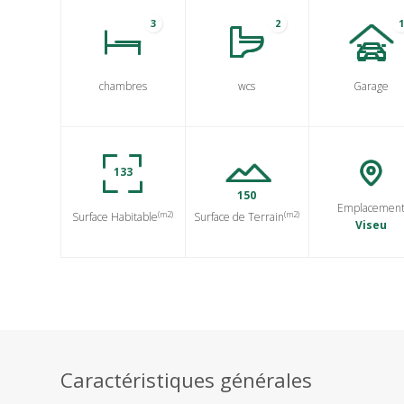
3
2
chambres
wcs
Garage
133
150
Emplacemen
(m2)
(m2)
Surface Habitable
Surface de Terrain
Viseu
Caractéristiques générales