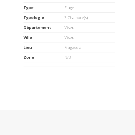
Type
Étage
Typologie
3 Chambre(s)
Département
Viseu
Ville
Viseu
Lieu
Fragosela
Zone
N/D