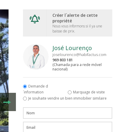
Créer l´alerte de cette
propriété
Nous vous informons si il ya une
baisse de prix.
José Lourenço
joselourenco@habifactus.com
969 803 181
(Chamada para a rede móvel
nacional)
Demande d
´information
Marquage de visite
Je souhaite vendre un bien immobilier similaire