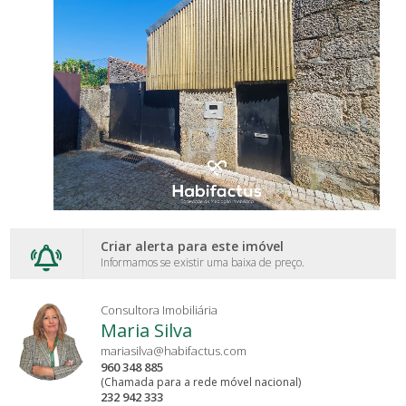
Criar alerta para este imóvel
Informamos se existir uma baixa de preço.
Consultora Imobiliária
Maria Silva
mariasilva@habifactus.com
960 348 885
(Chamada para a rede móvel nacional)
232 942 333