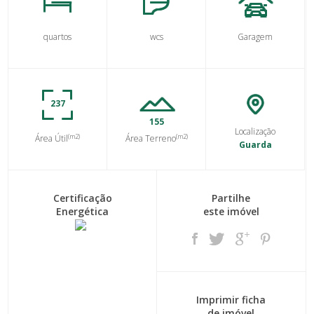
quartos
wcs
Garagem
237
155
Localização
(m2)
(m2)
Área Útil
Área Terreno
Guarda
Certificação
Partilhe
Energética
este imóvel
Imprimir ficha
de imóvel