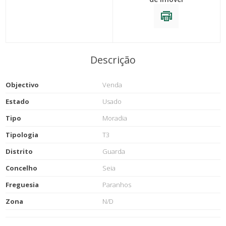
Descrição
Objectivo
Venda
Estado
Usado
Tipo
Moradia
Tipologia
T3
Distrito
Guarda
Concelho
Seia
Freguesia
Paranhos
Zona
N/D