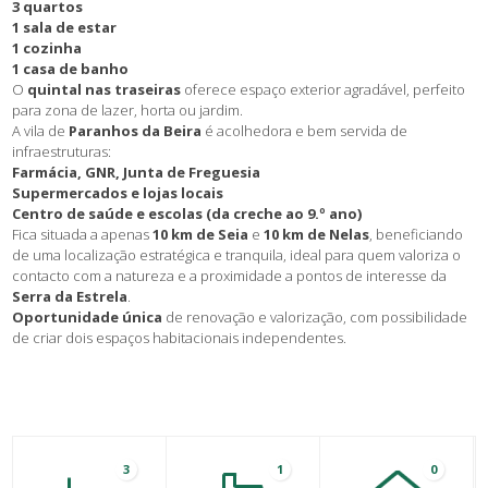
3 quartos
1 sala de estar
1 cozinha
1 casa de banho
O
quintal nas traseiras
oferece espaço exterior agradável, perfeito
para zona de lazer, horta ou jardim.
A vila de
Paranhos da Beira
é acolhedora e bem servida de
infraestruturas:
Farmácia, GNR, Junta de Freguesia
Supermercados e lojas locais
Centro de saúde e escolas (da creche ao 9.º ano)
Fica situada a apenas
10 km de Seia
e
10 km de Nelas
, beneficiando
de uma localização estratégica e tranquila, ideal para quem valoriza o
contacto com a natureza e a proximidade a pontos de interesse da
Serra da Estrela
.
Oportunidade única
de renovação e valorização, com possibilidade
de criar dois espaços habitacionais independentes.
3
1
0