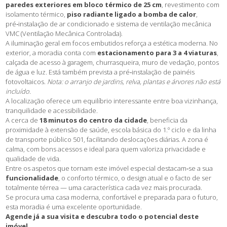
paredes exteriores em bloco térmico de 25 cm
, revestimento com
isolamento térmico,
piso radiante ligado a bomba de calor
,
pré‑instalação de ar condicionado e sistema de ventilação mecânica
VMC (Ventilação Mecânica Controlada).
A iluminação geral em focos embutidos reforça a estética moderna. No
exterior, a moradia conta com
estacionamento para 3 a 4 viaturas
,
calçada de acesso à garagem, churrasqueira, muro de vedação, pontos
de água e luz. Está também prevista a pré‑instalação de painéis
fotovoltaicos.
Nota: o arranjo de jardins, relva, plantas e árvores não está
incluído.
A localização oferece um equilíbrio interessante entre boa vizinhança,
tranquilidade e acessibilidade.
A cerca de
18 minutos do centro da cidade
, beneficia da
proximidade à extensão de saúde, escola básica do 1.º ciclo e da linha
de transporte público 501, facilitando deslocações diárias. A zona é
calma, com bons acessos e ideal para quem valoriza privacidade e
qualidade de vida.
Entre os aspetos que tornam este imóvel especial destacam‑se a sua
funcionalidade
, o conforto térmico, o design atual e o facto de ser
totalmente térrea — uma característica cada vez mais procurada.
Se procura uma casa moderna, confortável e preparada para o futuro,
esta moradia é uma excelente oportunidade.
Agende já a sua visita e descubra todo o potencial deste
imóvel.