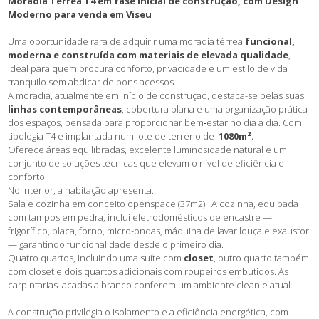
Moradia Térrea T4 em fase inicial de construção, com Design
Moderno para venda em Viseu
Uma oportunidade rara de adquirir uma moradia térrea
funcional,
moderna e construída com materiais de elevada qualidade
,
ideal para quem procura conforto, privacidade e um estilo de vida
tranquilo sem abdicar de bons acessos.
A moradia, atualmente em início de construção, destaca-se pelas suas
linhas contemporâneas
, cobertura plana e uma organização prática
dos espaços, pensada para proporcionar bem‑estar no dia a dia. Com
tipologia T4 e implantada num lote de terreno de
1080m².
Oferece áreas equilibradas, excelente luminosidade natural e um
conjunto de soluções técnicas que elevam o nível de eficiência e
conforto.
No interior, a habitação apresenta:
Sala e cozinha em conceito openspace (37m2). A cozinha, equipada
com tampos em pedra, inclui eletrodomésticos de encastre —
frigorífico, placa, forno, micro-ondas, máquina de lavar louça e exaustor
— garantindo funcionalidade desde o primeiro dia.
Quatro quartos, incluindo uma suíte com
closet
, outro quarto também
com closet e dois quartos adicionais com roupeiros embutidos. As
carpintarias lacadas a branco conferem um ambiente clean e atual.
A construção privilegia o isolamento e a eficiência energética, com