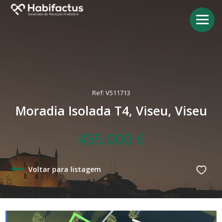
Ref: V511713
Moradia Isolada T4, Viseu, Viseu
455.000 €
Voltar para listagem