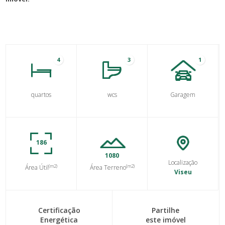
4
3
1
quartos
wcs
Garagem
186
1080
Localização
(m2)
(m2)
Área Útil
Área Terreno
Viseu
Certificação
Partilhe
Energética
este imóvel