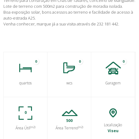
Terreno para construção em Chãs de Tavares, concelho de Mangualde.
Lote de terreno com 500m2 para construção de moradia isolada.
Boa exposição solar, bons acessos ao terreno e facilidade de acesso à
auto-estrada A25.
Venha conhecer, marque já a sua visita através de 232 181 442.
0
0
0
quartos
wcs
Garagem
0
500
Localização
(m2)
(m2)
Área Útil
Área Terreno
Viseu