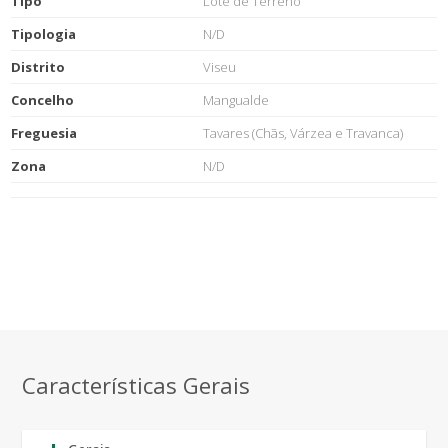
Tipo
Lote de Terreno
Tipologia
N/D
Distrito
Viseu
Concelho
Mangualde
Freguesia
Tavares (Chãs, Várzea e Travanca)
Zona
N/D
Características Gerais