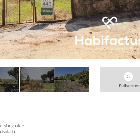
Fullscreen
de Mangualde.
 isolada.