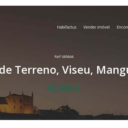
Habifactus
Vender imóvel
Encon
Ref: M0644
 de Terreno, Viseu, Mang
45.000 €