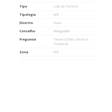
Tipo
Lote de Terreno
Tipologia
N/D
Distrito
Viseu
Concelho
Mangualde
Freguesia
Tavares (Chãs, Várzea e
Travanca)
Zona
N/D