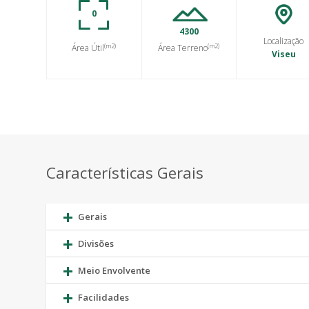
0
4300
Localização
(m2)
(m2)
Área Útil
Área Terreno
Viseu
Características Gerais
Gerais
Divisões
Meio Envolvente
Facilidades