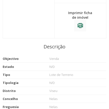
Imprimir ficha
de imóvel
Descrição
Objectivo
Venda
Estado
N/D
Tipo
Lote de Terreno
Tipologia
N/D
Distrito
Viseu
Concelho
Nelas
Freguesia
Nelas