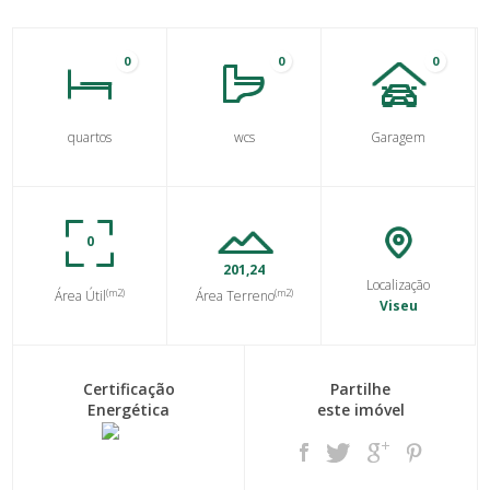
0
0
0
quartos
wcs
Garagem
0
201,24
Localização
(m2)
(m2)
Área Útil
Área Terreno
Viseu
Certificação
Partilhe
Energética
este imóvel