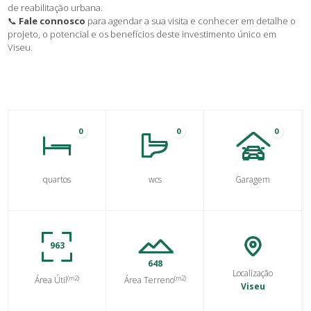
de reabilitação urbana.
📞
Fale connosco
para agendar a sua visita e conhecer em detalhe o
projeto, o potencial e os benefícios deste investimento único em
Viseu.
0
0
0
quartos
wcs
Garagem
963
648
Localização
(m2)
(m2)
Área Útil
Área Terreno
Viseu