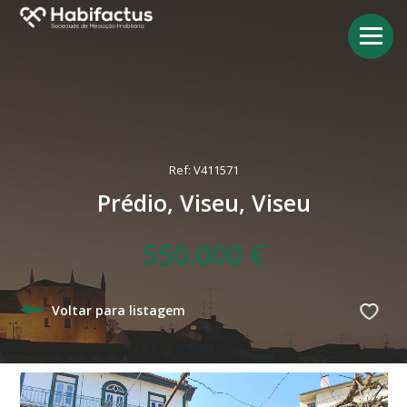
Ref: V411571
Prédio, Viseu, Viseu
550.000 €
Voltar para listagem