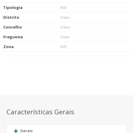
Tipologia
N/D
Distrito
Viseu
Concelho
Viseu
Freguesia
Viseu
Zona
N/D
Características Gerais
Gerais