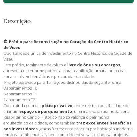
Descrição
🏛️
Prédio para Reconstrução no Coração do Centro Histórico
de Viseu
Oportunidade única de investimento no Centro Histórico da Cidade de
Viseu!
Este prédio, totalmente devoluto e
livre de ónus ou encargos
,
apresenta um enorme potencial para reabilitação urbana numa das
zonas mais emblemáticas e procuradas da cidade.
Projeto
aprovado para 15 frações, distribuídas da seguinte forma:
8 apartamentos T0
6 apartamentos T1
1 apartamento T2
Conta ainda com um
pátio privativo
, onde existe a possibilidade de
criar um
espaço de parqueamento
, uma mais-valia rara nesta zona.
Reabilitar no Centro Histórico não só valoriza o património
arquitetónico da cidade, como também
traz excelentes benefícios
aos investidores
, graças à crescente procura por habitação moderna
em áreas emblemáticas, bem como incentivos associados a projetos