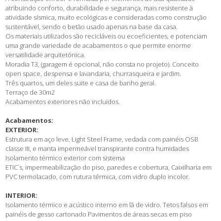
atribuindo conforto, durabilidade e segurança, mais resistente à
atividade sísmica, muito ecológicas e consideradas como construção
sustentável, sendo o betão usado apenas na base da casa.
Os materiais utilizados são recicláveis ou ecoeficientes, e potenciam
uma grande variedade de acabamentos o que permite enorme
versatilidade arquitetónica.
Moradia T3, (garagem é opcional, não consta no projeto). Conceito
open space, despensa e lavandaria, churrasqueira e jardim.
Três quartos, um deles suite e casa de banho geral.
Terraço de 30m2
Acabamentos exteriores não incluídos.
Acabamentos:
EXTERIOR:
Estrutura em aço leve, Light Steel Frame, vedada com painéis OSB
classe III, e manta impermeável transpirante contra humidades
Isolamento térmico exterior com sistema
ETIC´s, impermeabilização do piso, paredes e cobertura, Caixilharia em
PVC termolacado, com rutura térmica, com vidro duplo incolor.
INTERIOR:
Isolamento térmico e acústico interno em lã de vidro. Tetos falsos em
painéis de gesso cartonado Pavimentos de áreas secas em piso