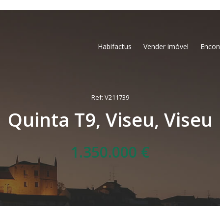
Habifactus
Vender imóvel
Encon
Ref: V211739
Quinta T9, Viseu, Viseu
1.350.000 €