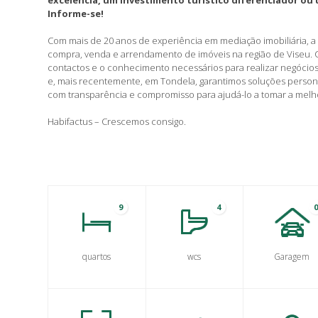
excelência, um investimento turístico diferenciador ou 
Informe-se!
Com mais de 20 anos de experiência em mediação imobiliária, a 
compra, venda e arrendamento de imóveis na região de Viseu.
contactos e o conhecimento necessários para realizar negócios
e, mais recentemente, em Tondela, garantimos soluções perso
com transparência e compromisso para ajudá-lo a tomar a melh
Habifactus – Crescemos consigo.
9
4
quartos
wcs
Garagem