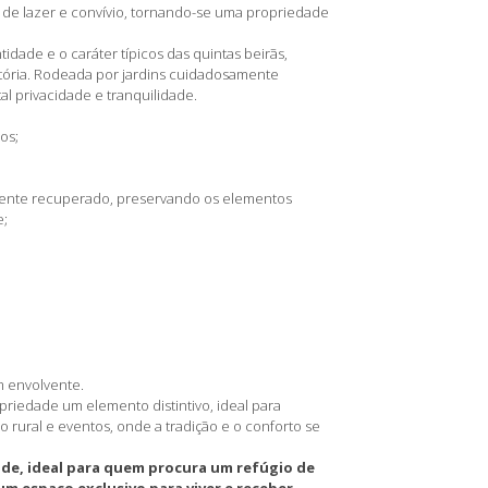
s de lazer e convívio, tornando-se uma propriedade
tidade e o caráter típicos das quintas beirãs,
tória. Rodeada por jardins cuidadosamente
l privacidade e tranquilidade.
os;
samente recuperado, preservando os elementos
e;
m envolvente.
priedade um elemento distintivo, ideal para
 rural e eventos, onde a tradição e o conforto se
ade, ideal para quem procura um refúgio de