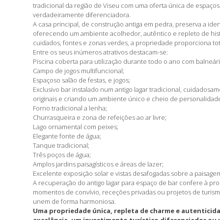
tradicional da região de Viseu com uma oferta única de espaço
verdadeiramente diferenciadora.
A casa principal, de construção antiga em pedra, preserva a iden
oferecendo um ambiente acolhedor, autêntico e repleto de his
cuidados, fontes e zonas verdes, a propriedade proporciona tota
Entre os seus inúmeros atrativos destacam-se:
Piscina coberta para utilização durante todo o ano com balneári
Campo de jogos multifuncional;
Espaçoso salão de festas, e jogos;
Exclusivo bar instalado num antigo lagar tradicional, cuidado
originais e criando um ambiente único e cheio de personalidad
Forno tradicional a lenha;
Churrasqueira e zona de refeições ao ar livre;
Lago ornamental com peixes;
Elegante fonte de água;
Tanque tradicional;
Três poços de água;
Amplos jardins paisagísticos e áreas de lazer;
Excelente exposição solar e vistas desafogadas sobre a paisage
A recuperação do antigo lagar para espaço de bar confere à pro
momentos de convívio, receções privadas ou projetos de turismo
unem de forma harmoniosa.
Uma propriedade única, repleta de charme e autenticid