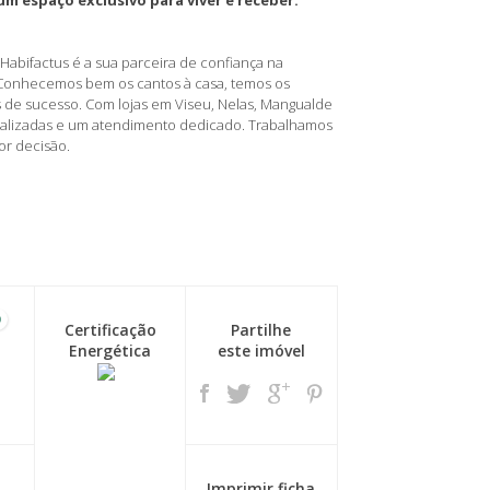
um espaço exclusivo para viver e receber.
Habifactus é a sua parceira de confiança na
 Conhecemos bem os cantos à casa, temos os
 de sucesso. Com lojas em Viseu, Nelas, Mangualde
nalizadas e um atendimento dedicado. Trabalhamos
or decisão.
0
Certificação
Partilhe
Energética
este imóvel
Imprimir ficha