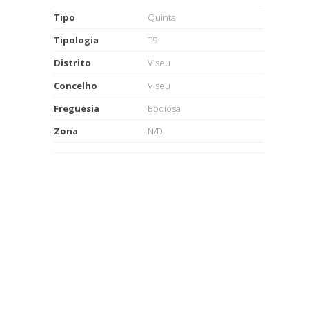
Tipo
Quinta
Tipologia
T9
Distrito
Viseu
Concelho
Viseu
Freguesia
Bodiosa
Zona
N/D