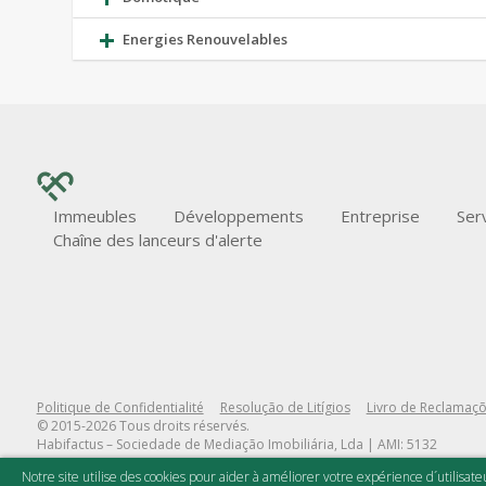
Energies Renouvelables
Immeubles
Développements
Entreprise
Ser
Chaîne des lanceurs d'alerte
Politique de Confidentialité
Resolução de Litígios
Livro de Reclamaç
© 2015-2026 Tous droits réservés.
Habifactus – Sociedade de Mediação Imobiliária, Lda | AMI: 5132
Notre site utilise des cookies pour aider à améliorer votre expérience d´utilisateu