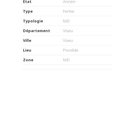
Etat
Ancien
Type
Ferme
Typologie
N/D
Département
Viseu
Ville
Viseu
Lieu
Povolide
Zone
N/D