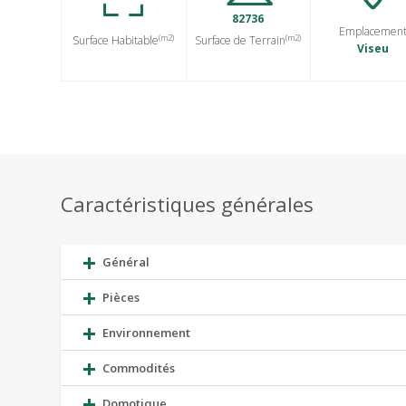
82736
Emplacemen
(m2)
(m2)
Surface Habitable
Surface de Terrain
Viseu
Caractéristiques générales
Général
Pièces
Environnement
Commodités
Domotique