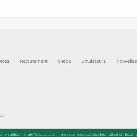
vices
Recrutement
Shops
Simulateurs
Nouvelles
ões
r. En utilisant le site Web, vous confirmez que vous acceptez leur utilisation. Espoir