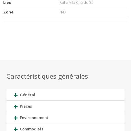
Lieu
Faíl e Vila Chã de Sá
Zone
N/D
Caractéristiques générales
Général
Pièces
Environnement
Commodités