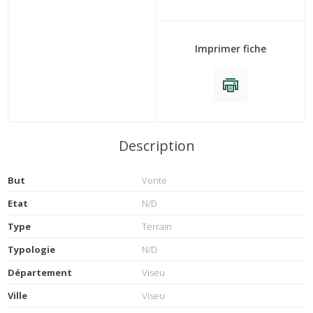
Imprimer fiche
Description
But
Vente
Etat
N/D
Type
Terrain
Typologie
N/D
Département
Viseu
Ville
Viseu