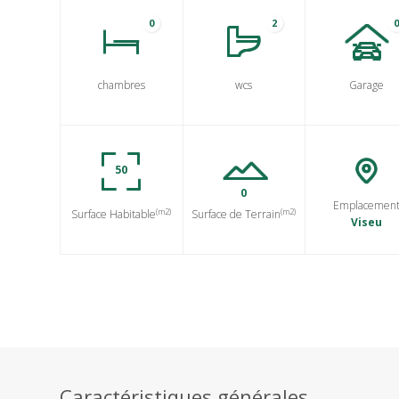
0
2
chambres
wcs
Garage
50
0
Emplacemen
(m2)
(m2)
Surface Habitable
Surface de Terrain
Viseu
Caractéristiques générales