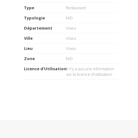
Type
Restaurant
Typologie
N/D
Département
Viseu
Ville
Viseu
Lieu
Viseu
Zone
N/D
Licence d'Utilisation
Il n'y a aucune information
sur la licence d'utilisation