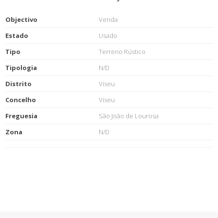
Objectivo
Venda
Estado
Usado
Tipo
Terreno Rústico
Tipologia
N/D
Distrito
Viseu
Concelho
Viseu
Freguesia
São João de Lourosa
Zona
N/D