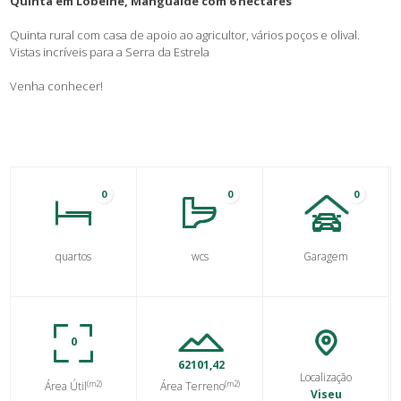
Quinta em Lobelhe, Mangualde com 6 hectares
Quinta rural com casa de apoio ao agricultor, vários poços e olival.
Vistas incríveis para a Serra da Estrela
Venha conhecer!
0
0
0
quartos
wcs
Garagem
0
62101,42
Localização
(m2)
(m2)
Área Útil
Área Terreno
Viseu