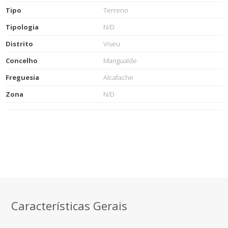
Tipo
Terreno
Tipologia
N/D
Distrito
Viseu
Concelho
Mangualde
Freguesia
Alcafache
Zona
N/D
Características Gerais