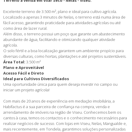
Terreno à venda em Vilar Seco - Nelas - Viseu.
Excelente terreno de 3.500 m², plano e ideal para cultivo agrícola.
Localizado a apenas 3 minutos de Nelas, o terreno está numa área de
fácil acesso, garantindo praticidade para atividades agrícolas ou até
como área de lazer rural.
Além disso, o terreno possui um poço que garante um abastecimento
abundante de água, facilitando e otimizando qualquer atividade
agrícola.
O solo fértil e a boa localização garantem um ambiente propício para
diversas culturas, como hortas, plantações e até projetos sustentáveis.
Área Total:
3.500 m²
Plano e Aproveitável
Acesso Fácil e Direto
Ideal para Cultivos Diversificados
Uma oportunidade única para quem deseja investir no campo ou
iniciar um projeto agrícola!
Com mais de 20 anos de experiência em mediação imobiliária, a
Habifactus é a sua parceira de confiança na compra, venda e
arrendamento de imóveis na região de Viseu. Conhecemos bem os
cantos à casa, temos os contactos e o conhecimento necessários para
realizar negócios de sucesso. Com lojas em Viseu, Nelas, Mangualde e,
mais recentemente, em Tondela, garantimos soluções personalizadas