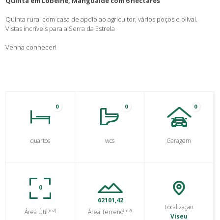
Quinta em Lobelhe, Mangualde com 6 hectares
Quinta rural com casa de apoio ao agricultor, vários poços e olival.
Vistas incríveis para a Serra da Estrela
Venha conhecer!
0
0
0
quartos
wcs
Garagem
0
62101,42
Localização
(m2)
(m2)
Área Útil
Área Terreno
Viseu