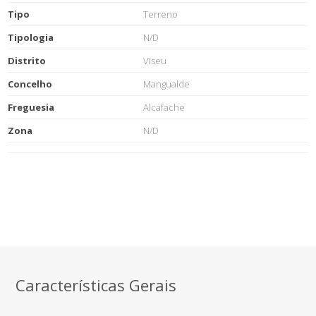
Tipo
Terreno
Tipologia
N/D
Distrito
Viseu
Concelho
Mangualde
Freguesia
Alcafache
Zona
N/D
Características Gerais