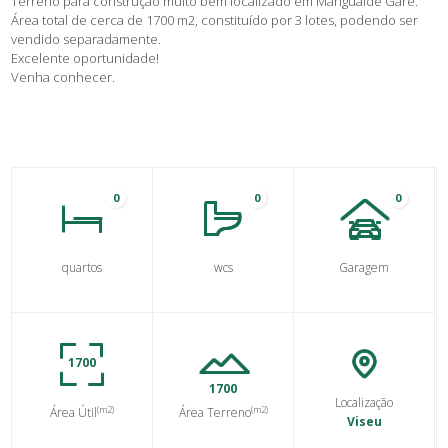
Terreno para construção muito bem localizado em Mangualde Gare.
Área total de cerca de 1700 m2, constituído por 3 lotes, podendo ser
vendido separadamente.
Excelente oportunidade!
Venha conhecer.
0
0
0
quartos
wcs
Garagem
1700
1700
Localização
(m2)
(m2)
Área Útil
Área Terreno
Viseu