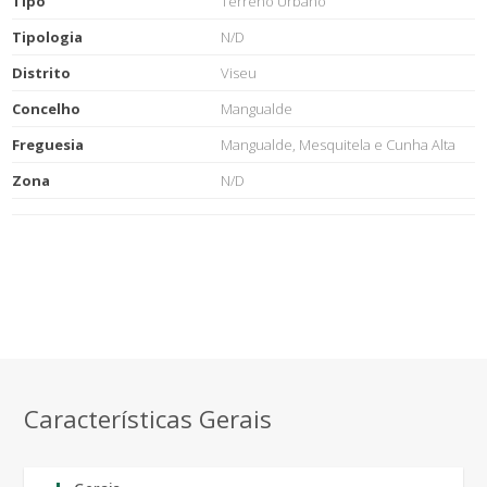
Tipo
Terreno Urbano
Tipologia
N/D
Distrito
Viseu
Concelho
Mangualde
Freguesia
Mangualde, Mesquitela e Cunha Alta
Zona
N/D
Características Gerais