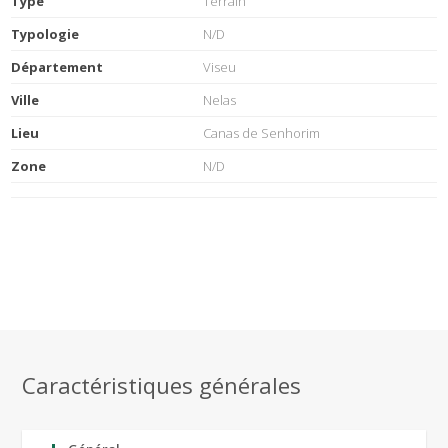
Type
Terrain
Typologie
N/D
Département
Viseu
Ville
Nelas
Lieu
Canas de Senhorim
Zone
N/D
Caractéristiques générales