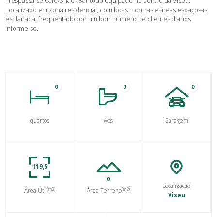
Trespassa-se Café/Snack Bar todo equipado no centro da Viseu.
Localizado em zona residencial, com boas montras e áreas espaçosas,
esplanada, frequentado por um bom número de clientes diários.
Informe-se.
0
0
0
quartos
wcs
Garagem
119,5
0
Localização
(m2)
(m2)
Área Útil
Área Terreno
Viseu