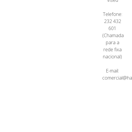
Viseu
Telefone:
232 432
601
(Chamada
para a
rede fixa
nacional)
E-mail:
comercial@ha