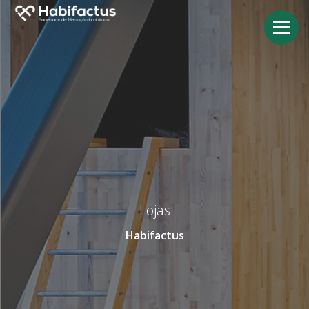
Lojas
Habifactus