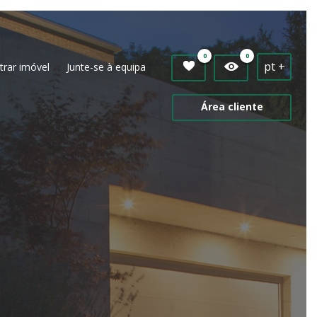
0
0
pt +
trar imóvel
Junte-se à equipa
Área cliente