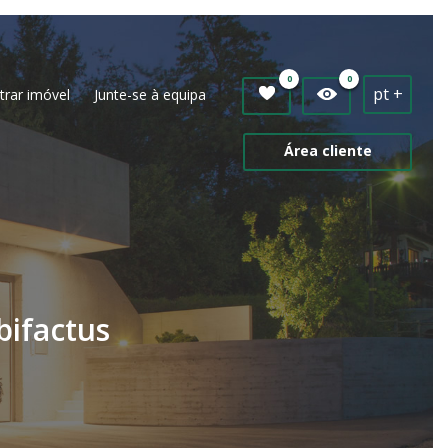
0
0
pt +
trar imóvel
Junte-se à equipa
Área cliente
bifactus