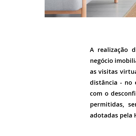
A realização 
negócio imobili
as visitas virt
distância - no
com o desconfi
permitidas, s
adotadas pela 